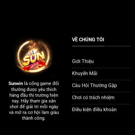
VỀ CHÚNG TÔI
Giới Thiệu
Khuyến Mãi
Sunwin
là cổng game đổi
Câu Hỏi Thường Gặp
thưởng được yêu thích
hàng đầu thị trường hiện
Chơi có trách nhiệm
nay. Hãy tham gia sân
chơi để giải trí mỗi ngày
Điều kiện điều khoản
và mở ra cơ hội làm giàu
thành công.