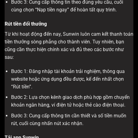
Bước 3: Cung cấp thông tin theo đúng yêu cầu, cuối
cùng chọn “Nạp tiền ngay” để hoàn tất quy trình.
Rút tiền đổi thưởng
Từ khi hoạt động đến nay, Sunwin luôn cam kết thanh toán
tiền thưởng sòng phẳng cho thành viên. Tuy nhiên, bạn
cũng cần thực hiện chính xác và đủ theo các bước như
sau:
Bước 1: Đăng nhập tài khoản trải nghiệm, thông qua
website hoặc ứng dụng đều được, kế đến nhất chọn
“Rút tiền”.
Bước 2: Lựa chọn kênh giao dịch phù hợp gồm chuyển
khoản ngân hàng, ví điện tử hoặc thẻ cào điện thoại.
Bước 3: Cung cấp thông tin cần thiết và số tiền muốn
rút, cuối cùng nhấn nút xác nhận.
Tải app Sunwin