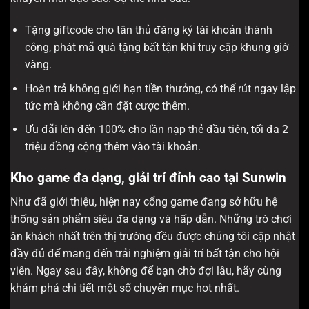
Tặng giftcode cho tân thủ đăng ký tài khoản thành
công, phát mã quà tặng bất tận khi truy cập khung giờ
vàng.
Hoàn trả không giới hạn tiền thưởng, có thể rút ngay lập
tức mà không cần đặt cược thêm.
Ưu đãi lên đến 100% cho lần nạp thẻ đầu tiên, tối đa 2
triệu đồng cộng thêm vào tài khoản.
Kho game đa dạng, giải trí đỉnh cao tại Sunwin
Như đã giới thiệu, hiện nay cổng game đang sở hữu hệ
thống sản phẩm siêu đa dạng và hấp dẫn. Những trò chơi
ăn khách nhất trên thị trường đều được chúng tôi cập nhật
đầy đủ để mang đến trải nghiệm giải trí bất tận cho hội
viên. Ngay sau đây, không để bạn chờ đợi lâu, hãy cùng
khám phá chi tiết một số chuyên mục hot nhất.