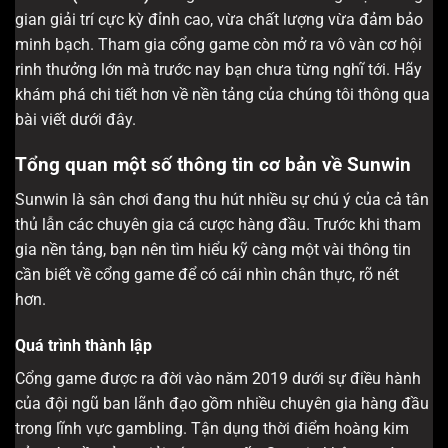
gian giải trí cực kỳ đỉnh cao, vừa chất lượng vừa đảm bảo
minh bạch. Tham gia cổng game còn mở ra vô vàn cơ hội
rinh thưởng lớn mà trước nay bạn chưa từng nghĩ tới. Hãy
khám phá chi tiết hơn về nền tảng của chúng tôi thông qua
bài viết dưới đây.
Tổng quan một số thông tin cơ bản về Sunwin
Sunwin là sân chơi đang thu hút nhiều sự chú ý của cả tân
thủ lẫn các chuyên gia cá cược hàng đầu. Trước khi tham
gia nền tảng, bạn nên tìm hiểu kỹ càng một vài thông tin
cần biết về cổng game để có cái nhìn chân thực, rõ nét
hơn.
Quá trình thành lập
Cổng game được ra đời vào năm 2019 dưới sự điều hành
của đội ngũ ban lãnh đạo gồm nhiều chuyên gia hàng đầu
trong lĩnh vực gambling. Tận dụng thời điểm hoàng kim