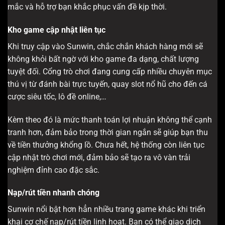
mắc và hỗ trợ bạn khắc phục vấn đề kịp thời.
Kho game cập nhật liên tục
Khi truy cập vào Sunwin, chắc chắn khách hàng mới sẽ
không khỏi bất ngờ với kho game đa dạng, chất lượng
tuyệt đối. Cổng trò chơi đang cung cấp nhiều chuyên mục
thú vị từ đánh bài trực tuyến, quay slot nổ hũ cho đến cá
cược siêu tốc, lô đề online,…
Kèm theo đó là mức thanh toán lợi nhuận không thể cạnh
tranh hơn, đảm bảo trong thời gian ngắn sẽ giúp bạn thu
về tiền thưởng khổng lồ. Chưa hết, hệ thống còn liên tục
cập nhật trò chơi mới, đảm bảo sẽ tạo ra vô vàn trải
nghiệm đỉnh cao đặc sắc.
Nạp/rút tiền nhanh chóng
Sunwin nổi bật hơn hẳn nhiều trang game khác khi triển
khai cơ chế nạp/rút tiền linh hoạt. Bạn có thể giao dịch