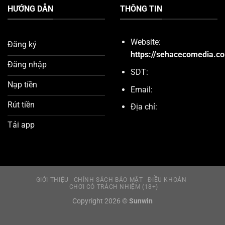
HƯỚNG DẪN
THÔNG TIN
Website:
Đăng ký
https://sehacecomedia.c
Đăng nhập
SDT:
Nạp tiền
Email:
Rút tiền
Địa chỉ:
Tải app
GIỚI THIỆU
CHÍNH SÁCH BẢO MẬT
ĐIỀU KHOẢN
CHƠI CÓ TRÁCH NHIỆM (18+)
Copyright 2026 ©
Sunwin