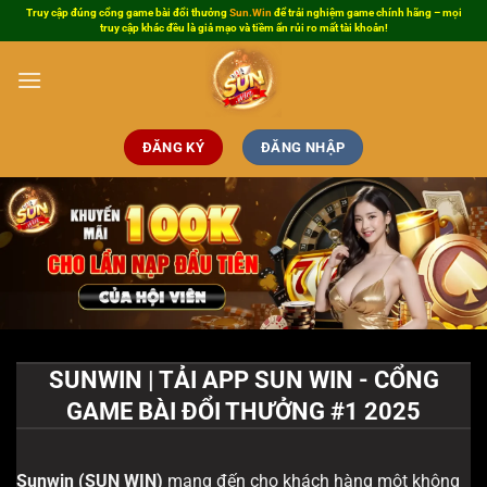
Bỏ
Truy cập đúng cổng game bài đổi thưởng
Sun.Win
để trải nghiệm game chính hãng – mọi
truy cập khác đều là giả mạo và tiềm ẩn rủi ro mất tài khoản!
qua
nội
dung
ĐĂNG KÝ
ĐĂNG NHẬP
SUNWIN | TẢI APP SUN WIN - CỔNG
GAME BÀI ĐỔI THƯỞNG #1 2025
Sunwin
(SUN WIN)
mang đến cho khách hàng một không