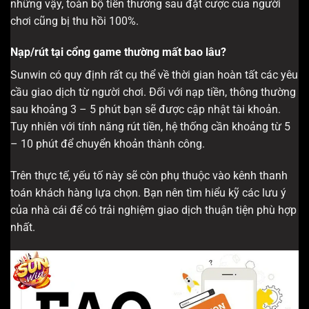
những vậy, toàn bộ tiền thưởng sau đặt cược của người
chơi cũng bị thu hồi 100%.
Nạp/rút tại cổng game thường mất bao lâu?
Sunwin có quy định rất cụ thể về thời gian hoàn tất các yêu
cầu giao dịch từ người chơi. Đối với nạp tiền, thông thường
sau khoảng 3 – 5 phút bạn sẽ được cập nhật tài khoản.
Tuy nhiên với tính năng rút tiền, hệ thống cần khoảng từ 5
– 10 phút để chuyển khoản thành công.
Trên thực tế, yếu tố này sẽ còn phụ thuộc vào kênh thanh
toán khách hàng lựa chọn. Bạn nên tìm hiểu kỹ các lưu ý
của nhà cái để có trải nghiệm giao dịch thuận tiện phù hợp
nhất.