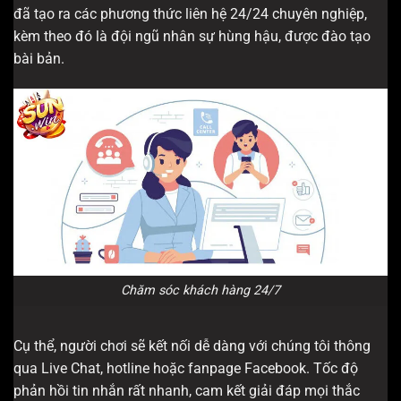
đã tạo ra các phương thức liên hệ 24/24 chuyên nghiệp,
kèm theo đó là đội ngũ nhân sự hùng hậu, được đào tạo
bài bản.
Chăm sóc khách hàng 24/7
Cụ thể, người chơi sẽ kết nối dễ dàng với chúng tôi thông
qua Live Chat, hotline hoặc fanpage Facebook. Tốc độ
phản hồi tin nhắn rất nhanh, cam kết giải đáp mọi thắc