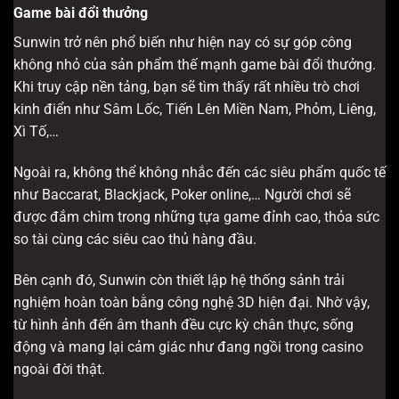
Game bài đổi thưởng
Sunwin trở nên phổ biến như hiện nay có sự góp công
không nhỏ của sản phẩm thế mạnh game bài đổi thưởng.
Khi truy cập nền tảng, bạn sẽ tìm thấy rất nhiều trò chơi
kinh điển như Sâm Lốc, Tiến Lên Miền Nam, Phỏm, Liêng,
Xì Tố,…
Ngoài ra, không thể không nhắc đến các siêu phẩm quốc tế
như Baccarat, Blackjack, Poker online,… Người chơi sẽ
được đắm chìm trong những tựa game đỉnh cao, thỏa sức
so tài cùng các siêu cao thủ hàng đầu.
Bên cạnh đó, Sunwin còn thiết lập hệ thống sảnh trải
nghiệm hoàn toàn bằng công nghệ 3D hiện đại. Nhờ vậy,
từ hình ảnh đến âm thanh đều cực kỳ chân thực, sống
động và mang lại cảm giác như đang ngồi trong casino
ngoài đời thật.