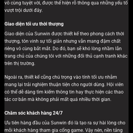
vô cùng tuyệt vời, được thể hiện rõ thông qua những yếu tố
vượt trội dưới đây.
Giao diện tối ưu thời thượng
Giao diện của Sunwin được thiết kế theo phong cách thời
thượng, tôn vinh sự tối giản nhưng vẫn mang đậm chất
riêng vô cùng bắt mắt. Do đó, bạn sẽ khó lòng nhầm lẫn
trang chủ của chúng tôi với những đối thủ cạnh tranh khác
trên thị trường.
Ngoài ra, thiết kế cũng chú trọng vào tính tối ưu nhằm
mang lại trải nghiệm thuận tiện cho người dùng. Hội viên
có thể dễ dàng tìm kiếm thông tin hay thực hiện các thao
tác cơ bản mà không phải mất quá nhiều thời gian.
Chăm sóc khách hàng 24/7
Ưu tiên hàng đầu của Sunwin đó là tạo ra sự hài lòng cho
mỗi khách hàng tham gia cổng game. Vậy nên, nền tảng