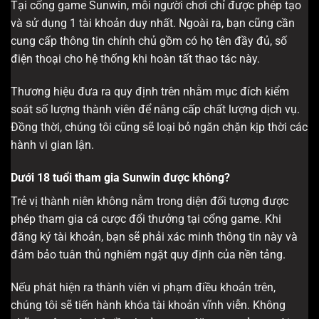
Tại cổng game Sunwin, mỗi người chơi chỉ được phép tạo
và sử dụng 1 tài khoản duy nhất. Ngoài ra, bạn cũng cần
cung cấp thông tin chính chủ gồm có họ tên đầy đủ, số
điện thoại cho hệ thống khi hoàn tất thao tác này.
Thương hiệu đưa ra quy định trên nhằm mục đích kiểm
soát số lượng thành viên để nâng cấp chất lượng dịch vụ.
Đồng thời, chúng tôi cũng sẽ loại bỏ ngăn chặn kịp thời các
hành vi gian lận.
Dưới 18 tuổi tham gia Sunwin được không?
Trẻ vị thành niên không nằm trong diện đối tượng được
phép tham gia cá cược đổi thưởng tại cổng game. Khi
đăng ký tài khoản, bạn sẽ phải xác minh thông tin này và
đảm bảo tuân thủ nghiêm ngặt quy định của nền tảng.
Nếu phát hiện ra thành viên vi phạm điều khoản trên,
chúng tôi sẽ tiến hành khóa tài khoản vĩnh viễn. Không