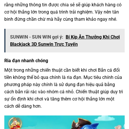
rằng những thông tin được chia sẻ sẽ giúp khách hàng có
cơ hội thắng lớn trong quá trình trải nghiệm. Vậy nên tân
binh đừng chần chừ mà hãy cùng tham khảo ngay nhé.
SUNWIN - SUN WIN gợi ý:
Bí Kíp Ăn Thưởng Khi Chơi
Blackjack 3D Sunwin Trực Tuyến
Ria đạn nhanh chóng
Một trong những chiến thuật cần biết khi chơi Bắn cá đổi
tiền không thể bỏ qua chính là ria đạn. Mục tiêu chính của
phương pháp này chính là sử dụng đạn hiệu quả bằng
cách bắn rải rác vào nhóm cá nhỏ. Chiến thuật giúp duy trì
sự ổn định khi chơi và tăng thêm cơ hội thắng lớn một
cách dễ dàng hơn.