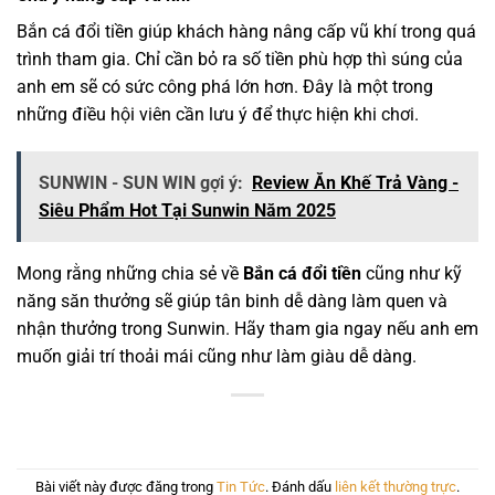
Bắn cá đổi tiền giúp khách hàng nâng cấp vũ khí trong quá
trình tham gia. Chỉ cần bỏ ra số tiền phù hợp thì súng của
anh em sẽ có sức công phá lớn hơn. Đây là một trong
những điều hội viên cần lưu ý để thực hiện khi chơi.
SUNWIN - SUN WIN gợi ý:
Review Ăn Khế Trả Vàng -
Siêu Phẩm Hot Tại Sunwin Năm 2025
Mong rằng những chia sẻ về
Bắn cá đổi tiền
cũng như kỹ
năng săn thưởng sẽ giúp tân binh dễ dàng làm quen và
nhận thưởng trong
Sunwin. Hãy tham gia ngay nếu anh em
muốn giải trí thoải mái cũng như làm giàu dễ dàng.
Bài viết này được đăng trong
Tin Tức
. Đánh dấu
liên kết thường trực
.