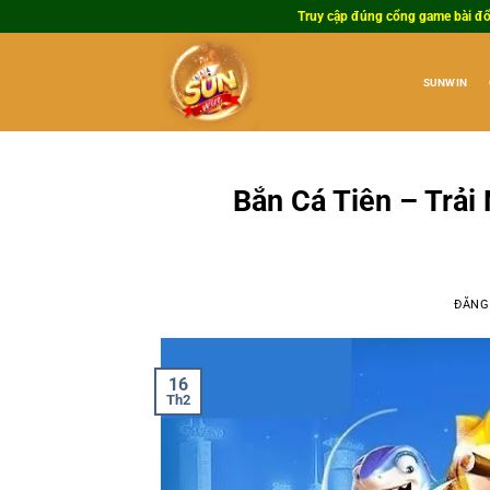
Bỏ
Truy cập đúng cổng game bài đ
qua
nội
SUNWIN
dung
Bắn Cá Tiên – Trả
ĐĂNG
16
Th2