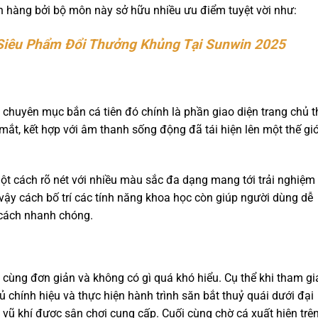
h hàng bởi bộ môn này sở hữu nhiều ưu điểm tuyệt vời như:
Siêu Phẩm Đổi Thưởng Khủng Tại Sunwin 2025
 chuyên mục bắn cá tiên đó chính là phần giao diện trang chủ 
mắt, kết hợp với âm thanh sống động đã tái hiện lên một thế giớ
một cách rõ nét với nhiều màu sắc đa dạng mang tới trải nghiệm
vậy cách bố trí các tính năng khoa học còn giúp người dùng dễ
 cách nhanh chóng.
ô cùng đơn giản và không có gì quá khó hiểu. Cụ thể khi tham gi
chính hiệu và thực hiện hành trình săn bắt thuỷ quái dưới đại
vũ khí được sân chơi cung cấp. Cuối cùng chờ cá xuất hiện trê