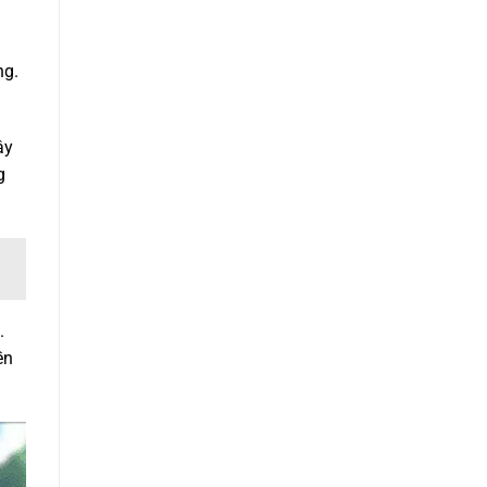
ng.
ây
g
.
ền