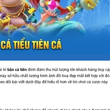
 trí
bắn cá tiên
đình đám thu hút lượng lớn khách hàng truy cậ
 này sở hữu chất lượng hình ảnh đồ hoạ đẹp mắt kết hợp với đó
eo dõi bài viết dưới đây để hiểu rõ hơn về trò chơi cá cược này