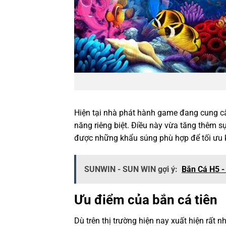
Hiện tại nhà phát hành game đang cung cấp
năng riêng biệt. Điều này vừa tăng thêm s
được những khẩu súng phù hợp để tối ưu 
SUNWIN - SUN WIN gợi ý:
Bắn Cá H5 -
Ưu điểm của bắn cá tiên
Dù trên thị trường hiện nay xuất hiện rất