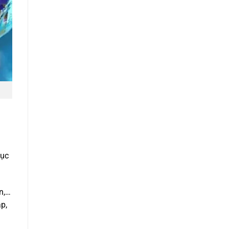
hục
n,…
p,