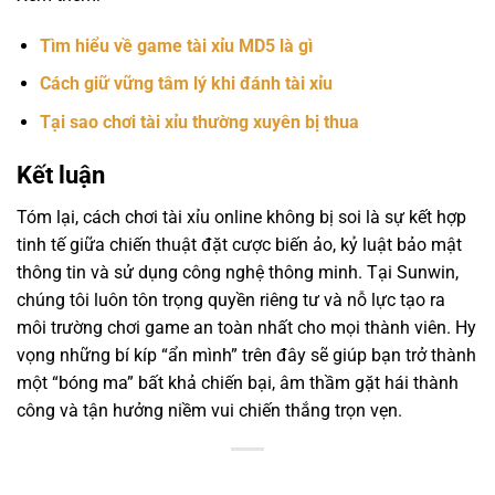
Tìm hiểu về game tài xỉu MD5 là gì
Cách giữ vững tâm lý khi đánh tài xỉu
Tại sao chơi tài xỉu thường xuyên bị thua
Kết luận
Tóm lại, cách chơi tài xỉu online không bị soi là sự kết hợp
tinh tế giữa chiến thuật đặt cược biến ảo, kỷ luật bảo mật
thông tin và sử dụng công nghệ thông minh. Tại Sunwin,
chúng tôi luôn tôn trọng quyền riêng tư và nỗ lực tạo ra
môi trường chơi game an toàn nhất cho mọi thành viên. Hy
vọng những bí kíp “ẩn mình” trên đây sẽ giúp bạn trở thành
một “bóng ma” bất khả chiến bại, âm thầm gặt hái thành
công và tận hưởng niềm vui chiến thắng trọn vẹn.