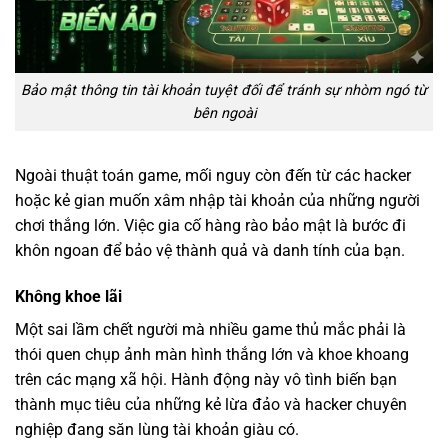
Bảo mật thông tin tài khoản tuyệt đối để tránh sự nhòm ngó từ
bên ngoài
Ngoài thuật toán game, mối nguy còn đến từ các hacker
hoặc kẻ gian muốn xâm nhập tài khoản của những người
chơi thắng lớn. Việc gia cố hàng rào bảo mật là bước đi
khôn ngoan để bảo vệ thành quả và danh tính của bạn.
Không khoe lãi
Một sai lầm chết người mà nhiều game thủ mắc phải là
thói quen chụp ảnh màn hình thắng lớn và khoe khoang
trên các mạng xã hội. Hành động này vô tình biến bạn
thành mục tiêu của những kẻ lừa đảo và hacker chuyên
nghiệp đang săn lùng tài khoản giàu có.