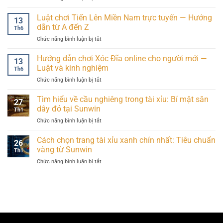
Cách
chọn
Luật chơi Tiến Lên Miền Nam trực tuyến — Hướng
13
cổng
dẫn từ A đến Z
Th6
game
Chức năng bình luận bị tắt
ở
đổi
Luật
thưởng
chơi
Hướng dẫn chơi Xóc Đĩa online cho người mới —
uy
13
Tiến
tín
Luật và kinh nghiệm
Th6
Lên
—
Chức năng bình luận bị tắt
ở
Miền
Tiêu
Hướng
Nam
chí
dẫn
Tìm hiểu về cầu nghiêng trong tài xỉu: Bí mật săn
trực
quan
27
chơi
tuyến
dây đỏ tại Sunwin
trọng
Th1
Xóc
—
cần
Chức năng bình luận bị tắt
ở
Đĩa
Hướng
biết
Tìm
online
dẫn
hiểu
Cách chọn trang tài xỉu xanh chín nhất: Tiêu chuẩn
cho
từ
26
về
người
vàng từ Sunwin
A
Th1
cầu
mới
đến
Chức năng bình luận bị tắt
ở
nghiêng
—
Z
Cách
trong
Luật
chọn
tài
và
trang
xỉu:
kinh
tài
Bí
nghiệm
xỉu
mật
xanh
săn
chín
dây