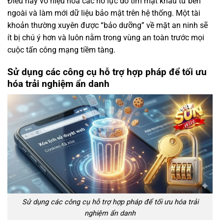
Điều này vô hiệu hóa các nỗ lực dò tìm mật khẩu từ bên
ngoài và làm mới dữ liệu bảo mật trên hệ thống. Một tài
khoản thường xuyên được “bảo dưỡng” về mặt an ninh sẽ
ít bị chú ý hơn và luôn nằm trong vùng an toàn trước mọi
cuộc tấn công mạng tiềm tàng.
Sử dụng các công cụ hỗ trợ hợp pháp để tối ưu
hóa trải nghiệm ẩn danh
Sử dụng các công cụ hỗ trợ hợp pháp để tối ưu hóa trải
nghiệm ẩn danh