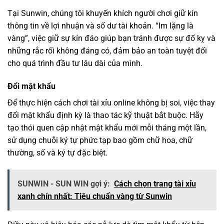
Tại Sunwin, chúng tôi khuyến khích người chơi giữ kín
thông tin về lợi nhuận và số dư tài khoản. “Im lặng là
vàng”, việc giữ sự kín đáo giúp bạn tránh được sự đố kỵ và
những rắc rối không đáng có, đảm bảo an toàn tuyệt đối
cho quá trình đầu tư lâu dài của mình.
Đổi mật khẩu
Để thực hiện cách chơi tài xỉu online không bị soi, việc thay
đổi mật khẩu định kỳ là thao tác kỹ thuật bắt buộc. Hãy
tạo thói quen cập nhật mật khẩu mới mỗi tháng một lần,
sử dụng chuỗi ký tự phức tạp bao gồm chữ hoa, chữ
thường, số và ký tự đặc biệt.
SUNWIN - SUN WIN gợi ý:
Cách chọn trang tài xỉu
xanh chín nhất: Tiêu chuẩn vàng từ Sunwin