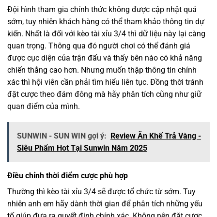
Đội hình tham gia chính thức không được cập nhật quá
sớm, tuy nhiên khách hàng có thể tham khảo thông tin dự
kiến. Nhất là đối với kèo tài xỉu 3/4 thì dữ liệu này lại càng
quan trọng. Thông qua đó người chơi có thể đánh giá
được cục diện của trận đấu và thấy bên nào có khả năng
chiến thắng cao hơn. Nhưng muốn thập thông tin chính
xác thì hội viên cần phải tìm hiểu liên tục. Đồng thời tránh
đặt cược theo đám đông mà hãy phân tích cũng như giữ
quan điểm của mình.
SUNWIN - SUN WIN gợi ý:
Review Ăn Khế Trả Vàng -
Siêu Phẩm Hot Tại Sunwin Năm 2025
Điều chỉnh thời điểm cược phù hợp
Thường thì kèo tài xỉu 3/4 sẽ được tổ chức từ sớm. Tuy
nhiên anh em hãy dành thời gian để phân tích những yếu
tố giúp đưa ra quyết định chính xác. Không nên đặt cược