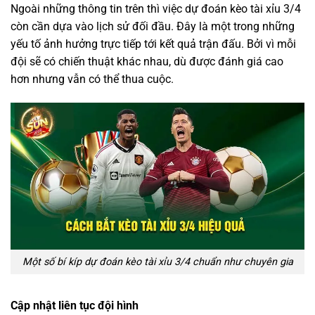
Ngoài những thông tin trên thì việc dự đoán kèo tài xỉu 3/4
còn cần dựa vào lịch sử đối đầu. Đây là một trong những
yếu tố ảnh hưởng trực tiếp tới kết quả trận đấu. Bởi vì mỗi
đội sẽ có chiến thuật khác nhau, dù được đánh giá cao
hơn nhưng vẫn có thể thua cuộc.
Một số bí kíp dự đoán kèo tài xỉu 3/4 chuẩn như chuyên gia
Cập nhật liên tục đội hình