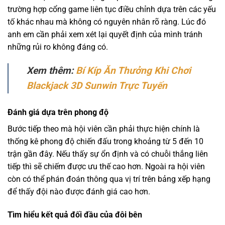
trường hợp cổng game liên tục điều chỉnh dựa trên các yếu
tố khác nhau mà không có nguyên nhân rõ ràng. Lúc đó
anh em cần phải xem xét lại quyết định của mình tránh
những rủi ro không đáng có.
Xem thêm:
Bí Kíp Ăn Thưởng Khi Chơi
Blackjack 3D Sunwin Trực Tuyến
Đánh giá dựa trên phong độ
Bước tiếp theo mà hội viên cần phải thực hiện chính là
thống kê phong độ chiến đấu trong khoảng từ 5 đến 10
trận gần đây. Nếu thấy sự ổn định và có chuỗi thắng liên
tiếp thì sẽ chiếm được ưu thế cao hơn. Ngoài ra hội viên
còn có thể phán đoán thông qua vị trí trên bảng xếp hạng
để thấy đội nào được đánh giá cao hơn.
Tìm hiểu kết quả đối đầu của đôi bên