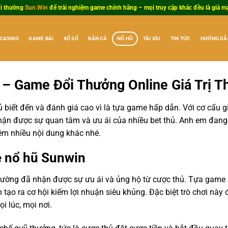
ổi thưởng
Sun.Win
để trải nghiệm game chính hãng – mọi truy cập khác đều là giả mạo
CASINO
GAME BÀI
XỔ SỐ
BẮN CÁ
NỔ HŨ
TÀI XỈU
TIN TỨC
HƯỚNG DẪ
– Game Đổi Thưởng Online Giá Trị 
biết đến và đánh giá cao vì là tựa game hấp dẫn. Với cơ cấu g
hận được sự quan tâm và ưu ái của nhiều bet thủ. Anh em đang t
êm nhiều nội dung khác nhé.
e nổ hũ Sunwin
trường đã nhận được sự ưu ái và ủng hộ từ cược thủ. Tựa game
 tạo ra cơ hội kiếm lợi nhuận siêu khủng. Đặc biệt trò chơi này
i lúc, mọi nơi.