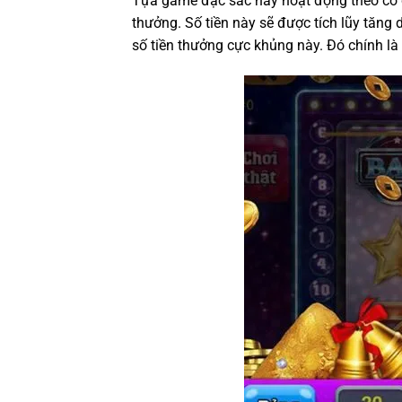
Tựa game đặc sắc này hoạt động theo cơ c
thưởng. Số tiền này sẽ được tích lũy tăng
số tiền thưởng cực khủng này. Đó chính l