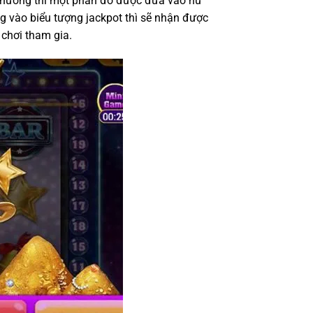
 thưởng thì một phần đó được đưa vào hũ
ng vào biểu tượng jackpot thì sẽ nhận được
chơi tham gia.