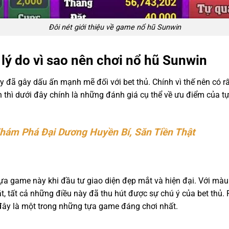
Đôi nét giới thiệu về game nổ hũ Sunwin
lý do vì sao nên chơi nổ hũ Sunwin
y đã gây dấu ấn mạnh mẽ đối với bet thủ. Chính vì thế nên có rấ
hì dưới đây chính là những đánh giá cụ thể về ưu điểm của tựa 
hám Phá Đại Dương Huyền Bí, Săn Tiền Thật
 tựa game này khi đầu tư giao diện đẹp mắt và hiện đại. Với màu
, tất cả những điều này đã thu hút được sự chú ý của bet thủ.
đây là một trong những tựa game đáng chơi nhất.