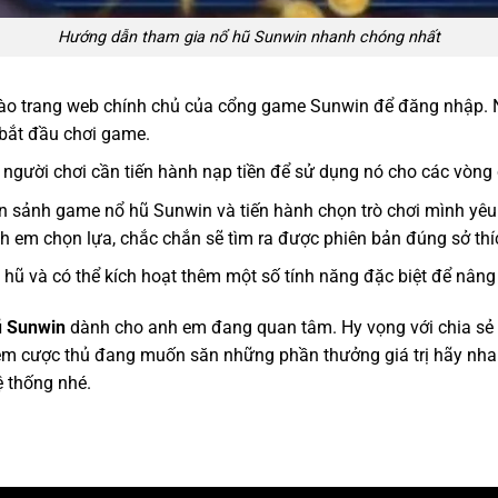
Hướng dẫn tham gia nổ hũ Sunwin nhanh chóng nhất
vào trang web chính chủ của cổng game Sunwin để đăng nhập. Nế
bắt đầu chơi game.
 người chơi cần tiến hành nạp tiền để sử dụng nó cho các vòng
ọn sảnh game nổ hũ Sunwin và tiến hành chọn trò chơi mình yêu 
 em chọn lựa, chắc chắn sẽ tìm ra được phiên bản đúng sở thí
hũ và có thể kích hoạt thêm một số tính năng đặc biệt để nâng
ũ Sunwin
dành cho anh em đang quan tâm. Hy vọng với chia sẻ 
nh em cược thủ đang muốn săn những phần thưởng giá trị hãy nha
 thống nhé.