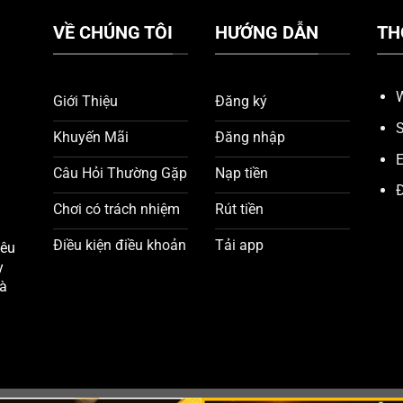
VỀ CHÚNG TÔI
HƯỚNG DẪN
TH
W
Giới Thiệu
Đăng ký
Khuyến Mãi
Đăng nhập
E
Câu Hỏi Thường Gặp
Nạp tiền
Đ
Chơi có trách nhiệm
Rút tiền
Điều kiện điều khoản
Tải app
yêu
y
và