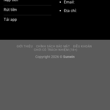
Email:
Rút tiền
Địa chỉ:
Tải app
GIỚI THIỆU
CHÍNH SÁCH BẢO MẬT
ĐIỀU KHOẢN
CHƠI CÓ TRÁCH NHIỆM (18+)
Copyright 2026 ©
Sunwin