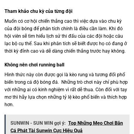
Tham khảo chu kỳ của từng đội
Muốn có cơ hội chiến thắng cao thì việc dựa vào chu kỳ
của đội bóng để phân tích chính là điều cần làm. Khi đó
hội viên sẽ tìm hiểu lịch sử thi đấu của các đội hoặc câu
lạc bộ cụ thể. Sau khi phân tích sẽ biết được họ có đang ở
thời kỳ đỉnh cao và dễ dàng chiến thắng trước hay không.
Không nên chơi running ball
Hình thức này còn được gọi là kèo rung và tương đối phổ
biến trong cá độ bóng đá. Những trò chơi này chỉ phù hợp
với những ai có kinh nghiệm vì rất dễ thua. Còn đối với tay
mơ thì hãy lựa chọn những tỷ lệ kèo phổ biến và thích hợp
hơn.
SUNWIN - SUN WIN gợi ý:
Top Những Mẹo Chơi Bắn
Cá Phát Tài Sunwin Cực Hiệu Quả