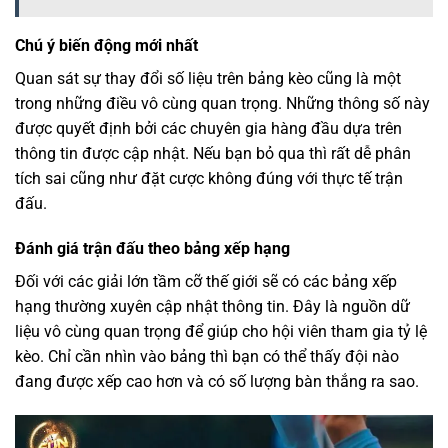
Chú ý biến động mới nhất
Quan sát sự thay đổi số liệu trên bảng kèo cũng là một
trong những điều vô cùng quan trọng. Những thông số này
được quyết định bởi các chuyên gia hàng đầu dựa trên
thông tin được cập nhật. Nếu bạn bỏ qua thì rất dễ phân
tích sai cũng như đặt cược không đúng với thực tế trận
đấu.
Đánh giá trận đấu theo bảng xếp hạng
Đối với các giải lớn tầm cỡ thế giới sẽ có các bảng xếp
hạng thường xuyên cập nhật thông tin. Đây là nguồn dữ
liệu vô cùng quan trọng để giúp cho hội viên tham gia tỷ lệ
kèo. Chỉ cần nhìn vào bảng thì bạn có thể thấy đội nào
đang được xếp cao hơn và có số lượng bàn thắng ra sao.