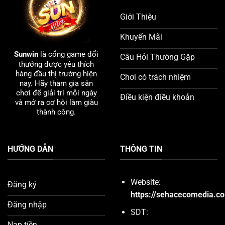
vàng
từ
Giới Thiệu
Sunwin
Khuyến Mãi
Sunwin
là cổng game đổi
Câu Hỏi Thường Gặp
thưởng được yêu thích
hàng đầu thị trường hiện
Chơi có trách nhiệm
nay. Hãy tham gia sân
chơi để giải trí mỗi ngày
Điều kiện điều khoản
và mở ra cơ hội làm giàu
thành công.
HƯỚNG DẪN
THÔNG TIN
Website:
Đăng ký
https://sehacecomedia.c
Đăng nhập
SDT:
Nạp tiền