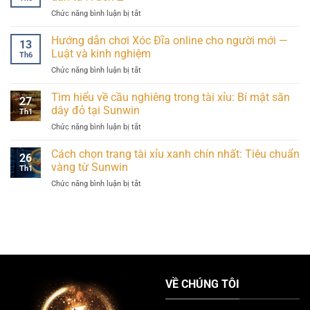
game
Chức năng bình luận bị tắt
ở
đổi
Luật
thưởng
chơi
Hướng dẫn chơi Xóc Đĩa online cho người mới —
uy
13
Tiến
tín
Luật và kinh nghiệm
Th6
Lên
—
Chức năng bình luận bị tắt
ở
Miền
Tiêu
Hướng
Nam
chí
dẫn
Tìm hiểu về cầu nghiêng trong tài xỉu: Bí mật săn
trực
quan
27
chơi
tuyến
dây đỏ tại Sunwin
trọng
Th1
Xóc
—
cần
Chức năng bình luận bị tắt
ở
Đĩa
Hướng
biết
Tìm
online
dẫn
hiểu
Cách chọn trang tài xỉu xanh chín nhất: Tiêu chuẩn
cho
từ
26
về
người
vàng từ Sunwin
A
Th1
cầu
mới
đến
Chức năng bình luận bị tắt
ở
nghiêng
—
Z
Cách
trong
Luật
chọn
tài
và
trang
xỉu:
kinh
tài
Bí
nghiệm
xỉu
mật
xanh
săn
chín
dây
nhất:
đỏ
VỀ CHÚNG TÔI
Tiêu
tại
chuẩn
Sunwin