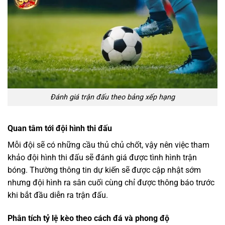
Đánh giá trận đấu theo bảng xếp hạng
Quan tâm tới đội hình thi đấu
Mỗi đội sẽ có những cầu thủ chủ chốt, vậy nên việc tham
khảo đội hình thi đấu sẽ đánh giá được tình hình trận
bóng. Thường thông tin dự kiến sẽ được cập nhật sớm
nhưng đội hình ra sân cuối cùng chỉ được thông báo trước
khi bắt đầu diễn ra trận đấu.
Phân tích tỷ lệ kèo theo cách đá và phong độ