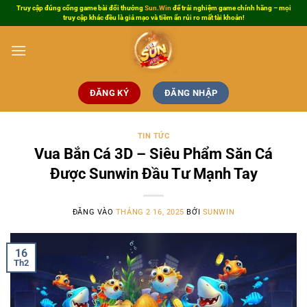
Bỏ
Truy cập đúng cổng game bài đổi thưởng
Sun.Win
để trải nghiệm game chính hãng – mọi
truy cập khác đều là giả mạo và tiềm ẩn rủi ro mất tài khoản!
qua
nội
dung
ĐĂNG KÝ
ĐĂNG NHẬP
TIN TỨC
Vua Bắn Cá 3D – Siêu Phẩm Săn Cá
Được Sunwin Đầu Tư Mạnh Tay
ĐĂNG VÀO
THÁNG 2 16, 2025
BỞI
SUNWIN
16
Th2