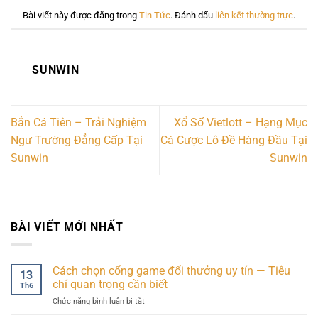
Bài viết này được đăng trong
Tin Tức
. Đánh dấu
liên kết thường trực
.
SUNWIN
Bắn Cá Tiên – Trải Nghiệm
Xổ Số Vietlott – Hạng Mục
Ngư Trường Đẳng Cấp Tại
Cá Cược Lô Đề Hàng Đầu Tại
Sunwin
Sunwin
BÀI VIẾT MỚI NHẤT
Cách chọn cổng game đổi thưởng uy tín — Tiêu
13
chí quan trọng cần biết
Th6
Chức năng bình luận bị tắt
ở
Cách