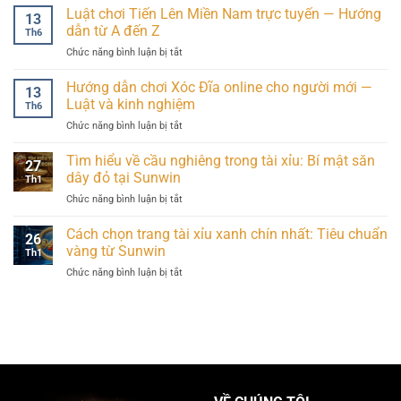
chọn
Luật chơi Tiến Lên Miền Nam trực tuyến — Hướng
13
cổng
dẫn từ A đến Z
Th6
game
Chức năng bình luận bị tắt
ở
đổi
Luật
thưởng
chơi
Hướng dẫn chơi Xóc Đĩa online cho người mới —
uy
13
Tiến
tín
Luật và kinh nghiệm
Th6
Lên
—
Chức năng bình luận bị tắt
ở
Miền
Tiêu
Hướng
Nam
chí
dẫn
Tìm hiểu về cầu nghiêng trong tài xỉu: Bí mật săn
trực
quan
27
chơi
tuyến
dây đỏ tại Sunwin
trọng
Th1
Xóc
—
cần
Chức năng bình luận bị tắt
ở
Đĩa
Hướng
biết
Tìm
online
dẫn
hiểu
Cách chọn trang tài xỉu xanh chín nhất: Tiêu chuẩn
cho
từ
26
về
người
vàng từ Sunwin
A
Th1
cầu
mới
đến
Chức năng bình luận bị tắt
ở
nghiêng
—
Z
Cách
trong
Luật
chọn
tài
và
trang
xỉu:
kinh
tài
Bí
nghiệm
xỉu
mật
xanh
săn
chín
dây
nhất:
đỏ