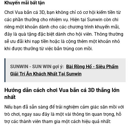
Khuyến mãi bất tận
Chơi Vua bắn cá 3D, bạn không chỉ có cơ hội kiếm tiền từ
các phần thưởng cho nhiệm vụ. Hiện tại Sunwin còn chi
riêng một khoản dành cho các chương trình khuyến mãi,
đây là quà tặng đặc biệt dành cho hội viên. Thông thường
sẽ ưu đãi khi nạp tiền hoặc là cộng thêm một khoản nhỏ
khi được thưởng từ việc bắn trúng con mồi.
SUNWIN - SUN WIN gợi ý:
Bài Rồng Hổ - Siêu Phẩm
Giải Trí Ăn Khách Nhất Tại Sunwin
Hướng dẫn cách chơi Vua bắn cá 3D thắng lớn
nhất
Nếu bạn đã sẵn sàng để trải nghiệm cảm giác săn mồi với
trò chơi, ngay sau đây là một vài thông tin quan trọng, hỗ
trợ các thành viên tham gia một cách hiệu quả nhất: